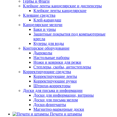
Гербы и Флаги
Клейкие ленты канцелярские и диспенсеры
Клейкие ленты канцелярские
Клеящие средства
Клей-карандаш
Канцелярские мелочи
Баки и урны
Защитные покрытия под компьютерные
кресла
Кулеры для воды
Конторское оборудование
Дыроколы
Настольные наборы
Ножи и коврики для резки
Степлеры, скобы, антистеплеры
Корректирующие средства
Корректирующие ленты
Корректирующие ручки
Штрихи-корректоры
Доски для письма и информации
Доски для информации, витрины
Доски для письма мелом
Доски-флипчарты
Магнитно-маркерные доски
Печати и штампы