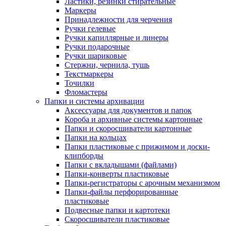
Ластики, резинки стирательные
Маркеры
Принадлежности для черчения
Ручки гелевые
Ручки капиллярные и линеры
Ручки подарочные
Ручки шариковые
Стержни, чернила, тушь
Текстмаркеры
Точилки
Фломастеры
Папки и системы архивации
Аксессуары для документов и папок
Короба и архивные системы картонные
Папки и скоросшиватели картонные
Папки на кольцах
Папки пластиковые с прижимом и доски-
клипборды
Папки с вкладышами (файлами)
Папки-конверты пластиковые
Папки-регистраторы с арочным механизмом
Папки-файлы перфорированные
пластиковые
Подвесные папки и картотеки
Скоросшиватели пластиковые