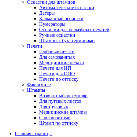
Оснастки для штампов
Автоматические оснастки
Датеры
Карманные оснастки
Нумераторы
Оснастки для рельефных печатей
Ручные оснастки
Штампы с бух. терминами
Печати
Гербовые печати
Для самозанятых
Медицинские печати
Печати для ИП
Печати для ООО
Печати по оттиску
Факсимиле
Штампы
Возвратный экземпляр
Для путевых листов
Для трудовых
Медицинские штампы
С реквизитами
Штамп по оттиску
Главная страница