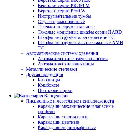
Верстаки серии MASTER
Верстаки серии PROFI M
Верстаки серии Profi W
Инструментальные тумбы
Стулья промышленные
Тележки инструментальные
Тяжелые модульные шкафы серии HARD
Шкафы инструментальные легкие ТС
Шкафы инструментальные тяжелые AMH
TC
Автоматические системы хранения
Автоматические камеры хранения
Автоматические ключницы
Металлические стеллажи
Другая продукция
Ключницы
Кэшбоксы
Почтовые ящики
Канцелярия
Письменные и чертежные принадлежности
Карандаши механические и запасные
грифели
Карандаши специальные
Карандаши цветные
Карандаши чернографитные