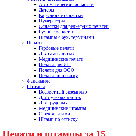
Автоматические оснастки
Датеры
Карманные оснастки
Нумераторы
Оснастки для рельефных печатей
Ручные оснастки
Штампы с бух. терминами
Печати
Гербовые печати
Для самозанятых
Медицинские печати
Печати для ИП
Печати для ООО
Печати по оттиску
Факсимиле
Штампы
Возвратный экземпляр
Для путевых листов
Для трудовых
Медицинские штампы
С реквизитами
Штамп по оттиску
Печати и штампы за 15