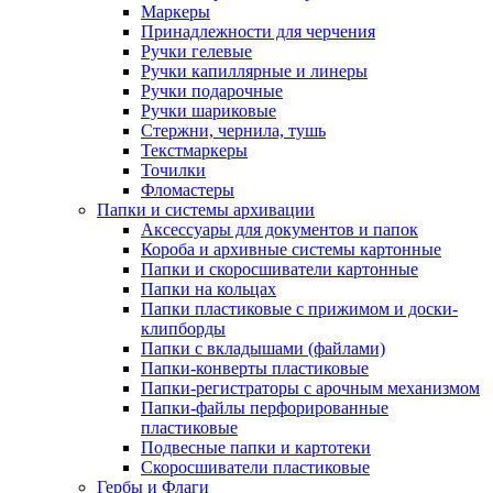
Маркеры
Принадлежности для черчения
Ручки гелевые
Ручки капиллярные и линеры
Ручки подарочные
Ручки шариковые
Стержни, чернила, тушь
Текстмаркеры
Точилки
Фломастеры
Папки и системы архивации
Аксессуары для документов и папок
Короба и архивные системы картонные
Папки и скоросшиватели картонные
Папки на кольцах
Папки пластиковые с прижимом и доски-
клипборды
Папки с вкладышами (файлами)
Папки-конверты пластиковые
Папки-регистраторы с арочным механизмом
Папки-файлы перфорированные
пластиковые
Подвесные папки и картотеки
Скоросшиватели пластиковые
Гербы и Флаги