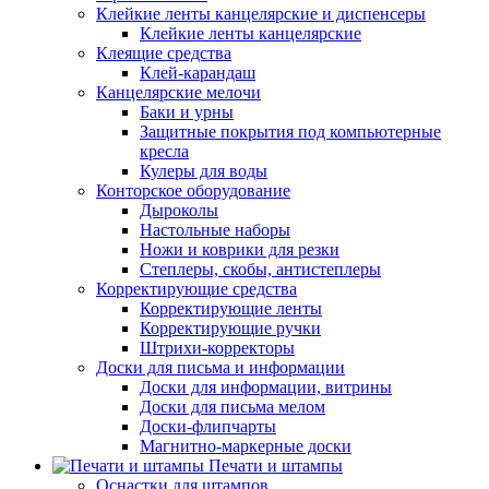
Клейкие ленты канцелярские и диспенсеры
Клейкие ленты канцелярские
Клеящие средства
Клей-карандаш
Канцелярские мелочи
Баки и урны
Защитные покрытия под компьютерные
кресла
Кулеры для воды
Конторское оборудование
Дыроколы
Настольные наборы
Ножи и коврики для резки
Степлеры, скобы, антистеплеры
Корректирующие средства
Корректирующие ленты
Корректирующие ручки
Штрихи-корректоры
Доски для письма и информации
Доски для информации, витрины
Доски для письма мелом
Доски-флипчарты
Магнитно-маркерные доски
Печати и штампы
Оснастки для штампов