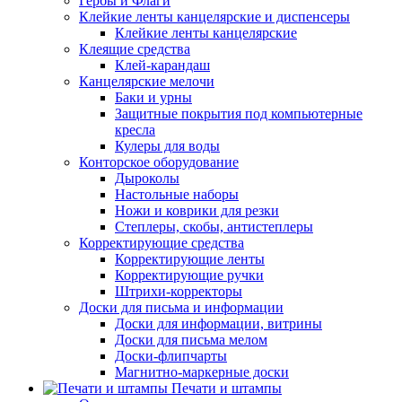
Гербы и Флаги
Клейкие ленты канцелярские и диспенсеры
Клейкие ленты канцелярские
Клеящие средства
Клей-карандаш
Канцелярские мелочи
Баки и урны
Защитные покрытия под компьютерные
кресла
Кулеры для воды
Конторское оборудование
Дыроколы
Настольные наборы
Ножи и коврики для резки
Степлеры, скобы, антистеплеры
Корректирующие средства
Корректирующие ленты
Корректирующие ручки
Штрихи-корректоры
Доски для письма и информации
Доски для информации, витрины
Доски для письма мелом
Доски-флипчарты
Магнитно-маркерные доски
Печати и штампы