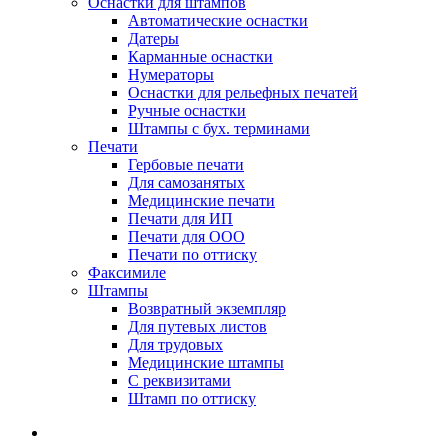
Оснастки для штампов
Автоматические оснастки
Датеры
Карманные оснастки
Нумераторы
Оснастки для рельефных печатей
Ручные оснастки
Штампы с бух. терминами
Печати
Гербовые печати
Для самозанятых
Медицинские печати
Печати для ИП
Печати для ООО
Печати по оттиску
Факсимиле
Штампы
Возвратный экземпляр
Для путевых листов
Для трудовых
Медицинские штампы
С реквизитами
Штамп по оттиску