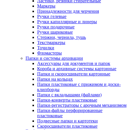
Ластики, резинки стирательные
Маркеры
Принадлежности для черчения
Ручки гелевые
Ручки капиллярные и линеры
Ручки подарочные
Ручки шариковые
Стержни, чернила, тушь
Текстмаркеры
Точилки
Фломастеры
Папки и системы архивации
Аксессуары для документов и папок
Короба и архивные системы картонные
Папки и скоросшиватели картонные
Папки на кольцах
Папки пластиковые с прижимом и доски-
клипборды
Папки с вкладышами (файлами)
Папки-конверты пластиковые
Папки-регистраторы с арочным механизмом
Папки-файлы перфорированные
пластиковые
Подвесные папки и картотеки
Скоросшиватели пластиковые