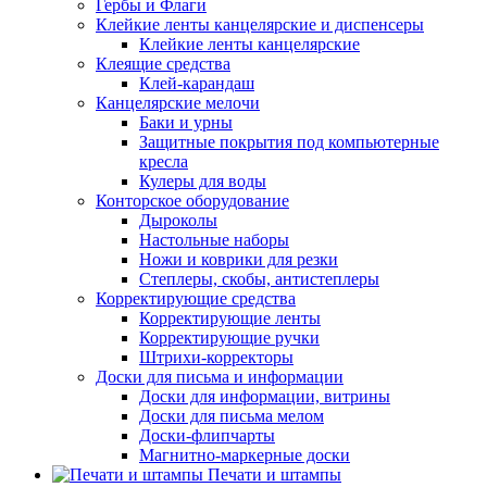
Гербы и Флаги
Клейкие ленты канцелярские и диспенсеры
Клейкие ленты канцелярские
Клеящие средства
Клей-карандаш
Канцелярские мелочи
Баки и урны
Защитные покрытия под компьютерные
кресла
Кулеры для воды
Конторское оборудование
Дыроколы
Настольные наборы
Ножи и коврики для резки
Степлеры, скобы, антистеплеры
Корректирующие средства
Корректирующие ленты
Корректирующие ручки
Штрихи-корректоры
Доски для письма и информации
Доски для информации, витрины
Доски для письма мелом
Доски-флипчарты
Магнитно-маркерные доски
Печати и штампы