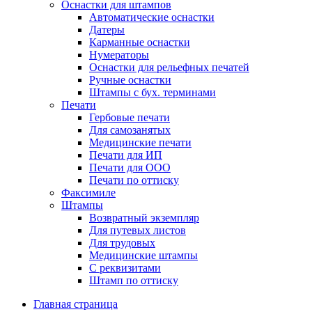
Оснастки для штампов
Автоматические оснастки
Датеры
Карманные оснастки
Нумераторы
Оснастки для рельефных печатей
Ручные оснастки
Штампы с бух. терминами
Печати
Гербовые печати
Для самозанятых
Медицинские печати
Печати для ИП
Печати для ООО
Печати по оттиску
Факсимиле
Штампы
Возвратный экземпляр
Для путевых листов
Для трудовых
Медицинские штампы
С реквизитами
Штамп по оттиску
Главная страница