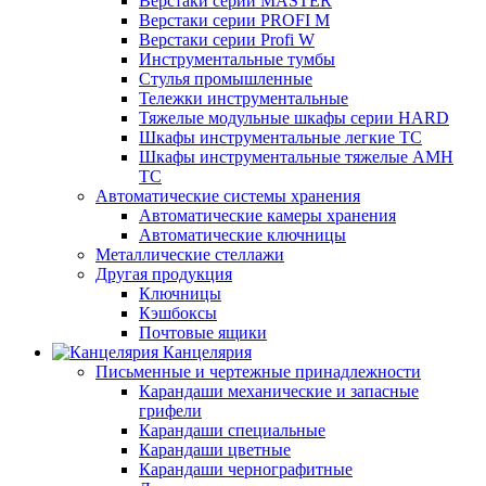
Верстаки серии MASTER
Верстаки серии PROFI M
Верстаки серии Profi W
Инструментальные тумбы
Стулья промышленные
Тележки инструментальные
Тяжелые модульные шкафы серии HARD
Шкафы инструментальные легкие ТС
Шкафы инструментальные тяжелые AMH
TC
Автоматические системы хранения
Автоматические камеры хранения
Автоматические ключницы
Металлические стеллажи
Другая продукция
Ключницы
Кэшбоксы
Почтовые ящики
Канцелярия
Письменные и чертежные принадлежности
Карандаши механические и запасные
грифели
Карандаши специальные
Карандаши цветные
Карандаши чернографитные