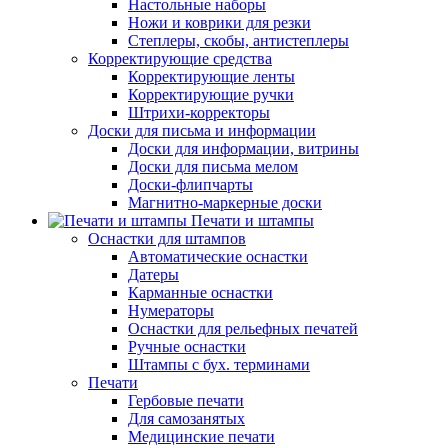
Настольные наборы
Ножи и коврики для резки
Степлеры, скобы, антистеплеры
Корректирующие средства
Корректирующие ленты
Корректирующие ручки
Штрихи-корректоры
Доски для письма и информации
Доски для информации, витрины
Доски для письма мелом
Доски-флипчарты
Магнитно-маркерные доски
Печати и штампы
Оснастки для штампов
Автоматические оснастки
Датеры
Карманные оснастки
Нумераторы
Оснастки для рельефных печатей
Ручные оснастки
Штампы с бух. терминами
Печати
Гербовые печати
Для самозанятых
Медицинские печати