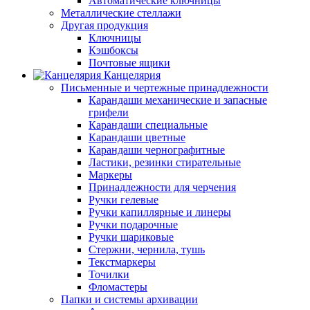
Автоматические ключницы
Металлические стеллажи
Другая продукция
Ключницы
Кэшбоксы
Почтовые ящики
Канцелярия
Письменные и чертежные принадлежности
Карандаши механические и запасные
грифели
Карандаши специальные
Карандаши цветные
Карандаши чернографитные
Ластики, резинки стирательные
Маркеры
Принадлежности для черчения
Ручки гелевые
Ручки капиллярные и линеры
Ручки подарочные
Ручки шариковые
Стержни, чернила, тушь
Текстмаркеры
Точилки
Фломастеры
Папки и системы архивации