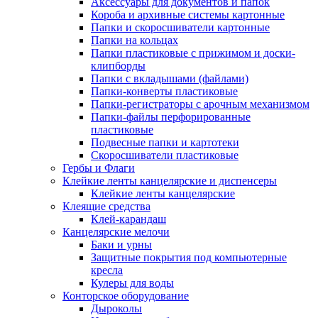
Аксессуары для документов и папок
Короба и архивные системы картонные
Папки и скоросшиватели картонные
Папки на кольцах
Папки пластиковые с прижимом и доски-
клипборды
Папки с вкладышами (файлами)
Папки-конверты пластиковые
Папки-регистраторы с арочным механизмом
Папки-файлы перфорированные
пластиковые
Подвесные папки и картотеки
Скоросшиватели пластиковые
Гербы и Флаги
Клейкие ленты канцелярские и диспенсеры
Клейкие ленты канцелярские
Клеящие средства
Клей-карандаш
Канцелярские мелочи
Баки и урны
Защитные покрытия под компьютерные
кресла
Кулеры для воды
Конторское оборудование
Дыроколы