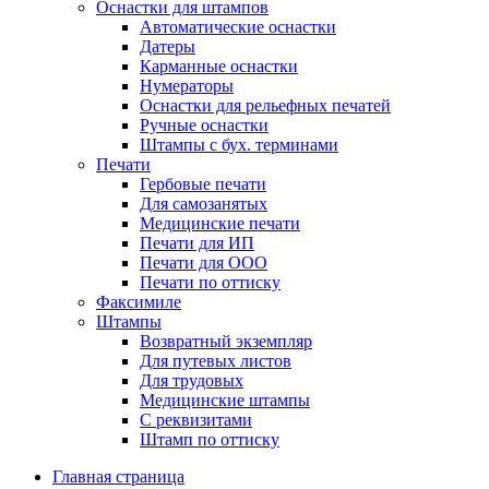
Оснастки для штампов
Автоматические оснастки
Датеры
Карманные оснастки
Нумераторы
Оснастки для рельефных печатей
Ручные оснастки
Штампы с бух. терминами
Печати
Гербовые печати
Для самозанятых
Медицинские печати
Печати для ИП
Печати для ООО
Печати по оттиску
Факсимиле
Штампы
Возвратный экземпляр
Для путевых листов
Для трудовых
Медицинские штампы
С реквизитами
Штамп по оттиску
Главная страница