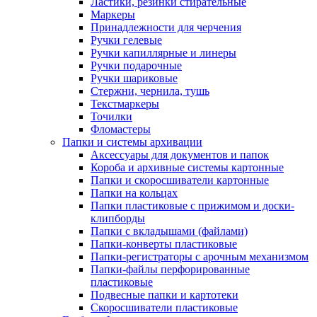
Ластики, резинки стирательные
Маркеры
Принадлежности для черчения
Ручки гелевые
Ручки капиллярные и линеры
Ручки подарочные
Ручки шариковые
Стержни, чернила, тушь
Текстмаркеры
Точилки
Фломастеры
Папки и системы архивации
Аксессуары для документов и папок
Короба и архивные системы картонные
Папки и скоросшиватели картонные
Папки на кольцах
Папки пластиковые с прижимом и доски-
клипборды
Папки с вкладышами (файлами)
Папки-конверты пластиковые
Папки-регистраторы с арочным механизмом
Папки-файлы перфорированные
пластиковые
Подвесные папки и картотеки
Скоросшиватели пластиковые