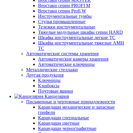
Верстаки серии MASTER
Верстаки серии PROFI M
Верстаки серии Profi W
Инструментальные тумбы
Стулья промышленные
Тележки инструментальные
Тяжелые модульные шкафы серии HARD
Шкафы инструментальные легкие ТС
Шкафы инструментальные тяжелые AMH
TC
Автоматические системы хранения
Автоматические камеры хранения
Автоматические ключницы
Металлические стеллажи
Другая продукция
Ключницы
Кэшбоксы
Почтовые ящики
Канцелярия
Письменные и чертежные принадлежности
Карандаши механические и запасные
грифели
Карандаши специальные
Карандаши цветные
Карандаши чернографитные