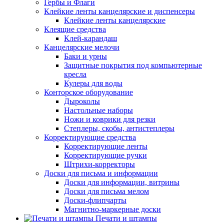
Гербы и Флаги
Клейкие ленты канцелярские и диспенсеры
Клейкие ленты канцелярские
Клеящие средства
Клей-карандаш
Канцелярские мелочи
Баки и урны
Защитные покрытия под компьютерные
кресла
Кулеры для воды
Конторское оборудование
Дыроколы
Настольные наборы
Ножи и коврики для резки
Степлеры, скобы, антистеплеры
Корректирующие средства
Корректирующие ленты
Корректирующие ручки
Штрихи-корректоры
Доски для письма и информации
Доски для информации, витрины
Доски для письма мелом
Доски-флипчарты
Магнитно-маркерные доски
Печати и штампы