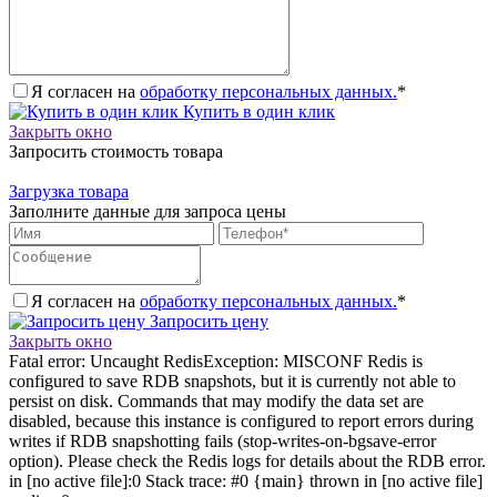
Я согласен на
обработку персональных данных.
*
Купить в один клик
Закрыть окно
Запросить стоимость товара
Загрузка товара
Заполните данные для запроса цены
Я согласен на
обработку персональных данных.
*
Запросить цену
Закрыть окно
Fatal error: Uncaught RedisException: MISCONF Redis is
configured to save RDB snapshots, but it is currently not able to
persist on disk. Commands that may modify the data set are
disabled, because this instance is configured to report errors during
writes if RDB snapshotting fails (stop-writes-on-bgsave-error
option). Please check the Redis logs for details about the RDB error.
in [no active file]:0 Stack trace: #0 {main} thrown in [no active file]