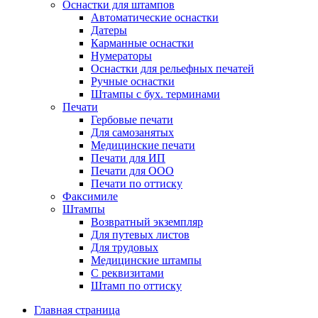
Оснастки для штампов
Автоматические оснастки
Датеры
Карманные оснастки
Нумераторы
Оснастки для рельефных печатей
Ручные оснастки
Штампы с бух. терминами
Печати
Гербовые печати
Для самозанятых
Медицинские печати
Печати для ИП
Печати для ООО
Печати по оттиску
Факсимиле
Штампы
Возвратный экземпляр
Для путевых листов
Для трудовых
Медицинские штампы
С реквизитами
Штамп по оттиску
Главная страница