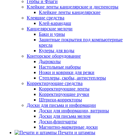
Гербы и Флаги
Клейкие ленты канцелярские и диспенсеры
Клейкие ленты канцелярские
Клеящие средства
Клей-карандаш
Канцелярские мелочи
Баки и урны
Защитные покрытия под компьютерные
кресла
Кулеры для воды
Конторское оборудование
Дыроколы
Настольные наборы
Ножи и коврики для резки
Степлеры, скобы, антистеплеры
Корректирующие средства
Корректирующие ленты
Корректирующие ручки
Штрихи-корректоры
Доски для письма и информации
Доски для информации, витрины
Доски для письма мелом
Доски-флипчарты
Магнитно-маркерные доски
Печати и штампы