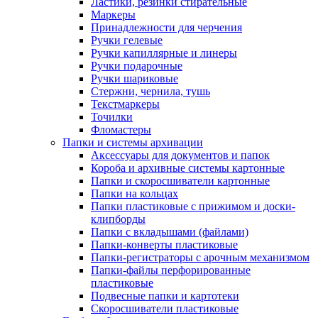
Ластики, резинки стирательные
Маркеры
Принадлежности для черчения
Ручки гелевые
Ручки капиллярные и линеры
Ручки подарочные
Ручки шариковые
Стержни, чернила, тушь
Текстмаркеры
Точилки
Фломастеры
Папки и системы архивации
Аксессуары для документов и папок
Короба и архивные системы картонные
Папки и скоросшиватели картонные
Папки на кольцах
Папки пластиковые с прижимом и доски-
клипборды
Папки с вкладышами (файлами)
Папки-конверты пластиковые
Папки-регистраторы с арочным механизмом
Папки-файлы перфорированные
пластиковые
Подвесные папки и картотеки
Скоросшиватели пластиковые