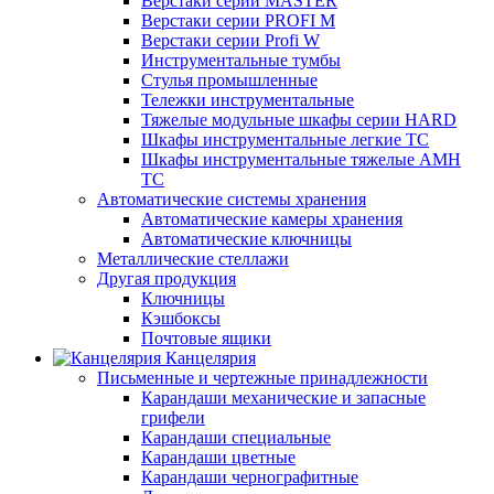
Верстаки серии MASTER
Верстаки серии PROFI M
Верстаки серии Profi W
Инструментальные тумбы
Стулья промышленные
Тележки инструментальные
Тяжелые модульные шкафы серии HARD
Шкафы инструментальные легкие ТС
Шкафы инструментальные тяжелые AMH
TC
Автоматические системы хранения
Автоматические камеры хранения
Автоматические ключницы
Металлические стеллажи
Другая продукция
Ключницы
Кэшбоксы
Почтовые ящики
Канцелярия
Письменные и чертежные принадлежности
Карандаши механические и запасные
грифели
Карандаши специальные
Карандаши цветные
Карандаши чернографитные