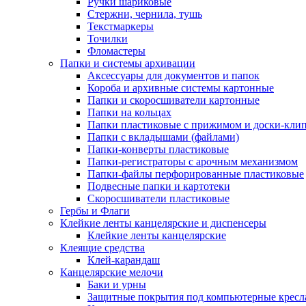
Ручки шариковые
Стержни, чернила, тушь
Текстмаркеры
Точилки
Фломастеры
Папки и системы архивации
Аксессуары для документов и папок
Короба и архивные системы картонные
Папки и скоросшиватели картонные
Папки на кольцах
Папки пластиковые с прижимом и доски-кли
Папки с вкладышами (файлами)
Папки-конверты пластиковые
Папки-регистраторы с арочным механизмом
Папки-файлы перфорированные пластиковые
Подвесные папки и картотеки
Скоросшиватели пластиковые
Гербы и Флаги
Клейкие ленты канцелярские и диспенсеры
Клейкие ленты канцелярские
Клеящие средства
Клей-карандаш
Канцелярские мелочи
Баки и урны
Защитные покрытия под компьютерные кресл