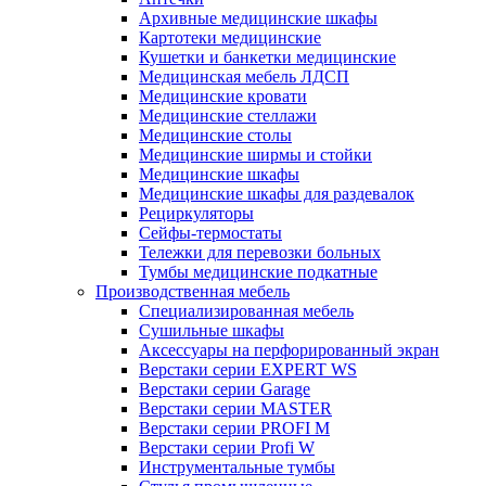
Архивные медицинские шкафы
Картотеки медицинские
Кушетки и банкетки медицинские
Медицинская мебель ЛДСП
Медицинские кровати
Медицинские стеллажи
Медицинские столы
Медицинские ширмы и стойки
Медицинские шкафы
Медицинские шкафы для раздевалок
Рециркуляторы
Сейфы-термостаты
Тележки для перевозки больных
Тумбы медицинские подкатные
Производственная мебель
Cпециализированная мебель
Cушильные шкафы
Аксессуары на перфорированный экран
Верстаки серии EXPERT WS
Верстаки серии Garage
Верстаки серии MASTER
Верстаки серии PROFI M
Верстаки серии Profi W
Инструментальные тумбы