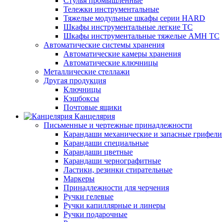
Стулья промышленные
Тележки инструментальные
Тяжелые модульные шкафы серии HARD
Шкафы инструментальные легкие ТС
Шкафы инструментальные тяжелые AMH TC
Автоматические системы хранения
Автоматические камеры хранения
Автоматические ключницы
Металлические стеллажи
Другая продукция
Ключницы
Кэшбоксы
Почтовые ящики
Канцелярия
Письменные и чертежные принадлежности
Карандаши механические и запасные грифели
Карандаши специальные
Карандаши цветные
Карандаши чернографитные
Ластики, резинки стирательные
Маркеры
Принадлежности для черчения
Ручки гелевые
Ручки капиллярные и линеры
Ручки подарочные